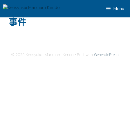
跳
Menu
至
内
事件
容
© 2026 Kensyukai Markham Kendo
• Built with
GeneratePress